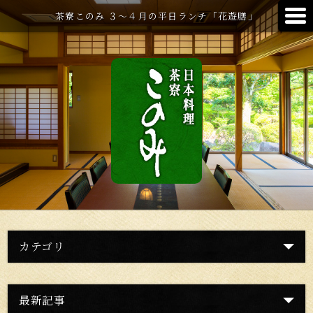
茶寮このみ ３～４月の平日ランチ「花遊膳」
カテゴリ
最新記事