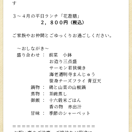
す
３～４月の平日ランチ「花遊膳」
２，８００円（税込）
ご家族やお仲間とごゆっくりお過ごしください。
～おしながき～
盛り合わせ ： 前菜 小鉢
お造り三点盛
サーモン若狭焼き
海老道明寺まんじゅう
笹身チーズフライ 青豆天
鍋物 ： 鶏と山菜の山椒鍋
蒸物 ： 茶碗蒸し
御飯 ： 十六穀米ごはん
香の物 赤出汁
甘味 ： 季節のシャーベット
＝＝＝＝＝＝＝＝＝＝＝＝＝＝＝＝＝＝