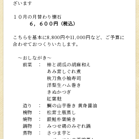
ざいます
１０月の月替わり懐石
６，６００円（税込）
こちらを基本に8,800円や11,000円など、ご予算に
合わせておつくりいたします。
～おしながき～
前菜 ： 柿と胡瓜の胡麻和え
あみ茸しぐれ煮
秋刀魚小袖寿司
洋梨生ハム巻き
きぬかつぎ
紅葉麩
造り ： 鯛の山芋巻き 黄身醤油
椀物 ： 松茸土瓶蒸し
焼物 ： 銀鮭朴葉焼き
鍋物 ： みつせ鶏のみぞれ鍋
蒸物 ： さつま芋と