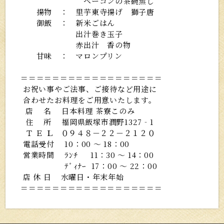
ベーコンの茶碗蒸し
揚物 ： 里芋東寺揚げ 獅子唐
御飯 ： 新米ごはん
出汁巻き玉子
赤出汁 香の物
甘味 ： マロンプリン
＝＝＝＝＝＝＝＝＝＝＝＝＝＝＝＝＝＝
お祝い事やご法事、ご接待など用途に
合わせたお料理をご用意いたします。
店 名 日本料理 茶寮このみ
住 所 福岡県飯塚市潤野1327‐1
Ｔ Ｅ Ｌ ０９４８－２２－２１２０
電話受付 10：00 ～ 18：00
営業時間 ﾗﾝﾁ 11：30 ～ 14：00
ﾃﾞｨﾅｰ 17：00 ～ 22：00
店 休 日 水曜日・年末年始
＝＝＝＝＝＝＝＝＝＝＝＝＝＝＝＝＝＝